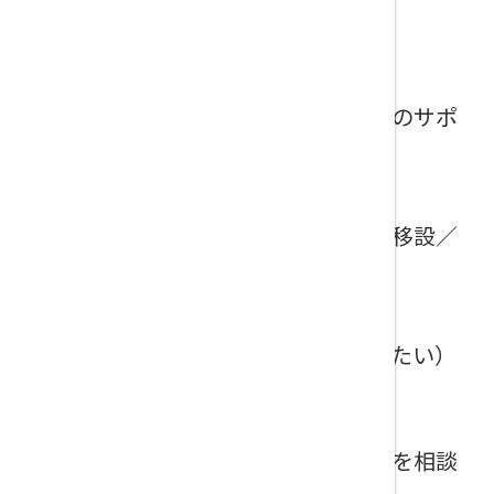
一般貨物自動車運送事業許可
（新規で許可を取得したい、事業全般のサポ
ートを相談したい）
事業計画変更認定／届出
（増車減車、営業所の移転、駐車場の移設／
増設）
利用運送事業許可 等
（その他運送事業関係について相談したい）
特殊車両通行許可
（トレーラー等の特殊車両の通行経路を相談