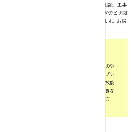
ご相談、ドローンなどを活用した新規事業のご相談、工事
関連、土地活用のご相談、外国人雇用のための就労ビザ関
連のご相談など、幅広く対応させて頂いております。お悩
み事があれば、まずは一度ご相談下さい！
【建設キャリアアップシステム／完全対
応！！！】
事業者登録、技能者登録、現場登録、各種の登
録代行など、行政書士が建設キャリアアップシ
ステムの運用をしっかりサポートします！技能
実習生や外国人雇用からの義務化に対応できな
い！どうしらたいいか分からない！という方
は、まずはご相談下さい！
【建設業サポート】