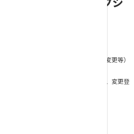
【建設キャリアアップシ
ステム】
事業者登録
（新規登録、建設業許可リンク、内容変更等）
技能者登録
（新規登録、事業者リンク、情報追加、変更登
録、退職処理）
現場運用サポート、社内説明会 等
（内容に応じてご相談下さい）