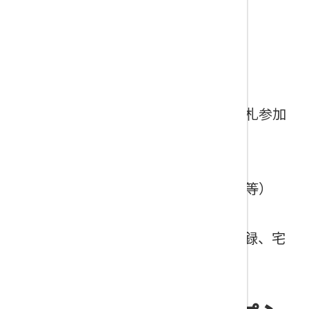
建設業許可
（新規、更新、業種の追加、 その他）
（事業年度終了届、経営事項審査、入札参加
資格 等）
産業廃棄物収集運搬業許可
（新規、更新、車両変更、収集物変更等）
宅建業許可
（新規、更新、変更手続き、宅建士登録、宅
建協会の加入手続き 等）