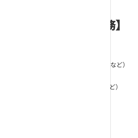
したい）
【法人設立、会社法務】
法人設立
（株式会社、一般社団法人、NPO法人など）
組織変更、定款変更、その他
（事業目的の追加、会社組織の変更など）