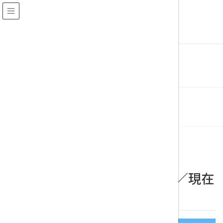
行政書士
中山法務事務所
ブログ
HOME
ブログ
コラム
001-建設業
02-建設キャリアアップシステム
建設キャリアアップシステム／現在の登録者数
2021年3月2日
02-建設キャリアアップシステム
建設キャリアアップシステム／現在
の登録者数