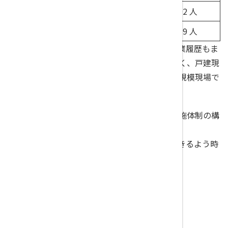
岐阜県
1,817 社
8,102 人
三重県
1,488 社
5,839 人
一方、下請業者への普及は未だ滞っており、就業履歴もま
た、大規模現場以外での利用はまだ普及率が低く、戸建現
場をはじめとした民間工事、それに付随する小規模現場で
の利用促進も課題とされています。
大手の現場も含め、適切な現場利用のための実施体制の構
築が刻々と変化していきます。
情勢や体制に変化があっても、しっかり対応できるよう時
代についていきましょう！
カテゴリー
02-建設キャリアアップシステム