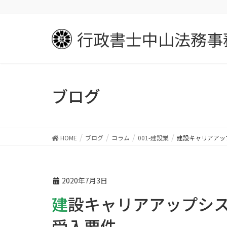
行政書士
中山法務事
ブログ
HOME
ブログ
コラム
001-建設業
建設キャリアアッ
2020年7月3日
建設キャリアアップシステム／外国人技能実習生の
受入要件