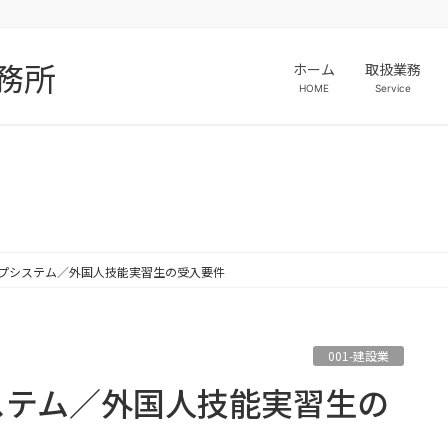
務所
ホーム
取扱業務
HOME
Service
プシステム／外国人技能実習生の受入要件
001-建設業