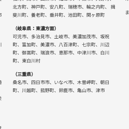
北方町、神戸町、安八町、瑞穂市、輪之内町、 揖
市
斐川町、養老町、垂井町、池田町、関ヶ原町
（岐阜県：東濃方面）
可児市、多治見市、土岐市、美濃加茂市、坂祝
川
町、富加町、美濃市、八百津町、七宗町、川辺
町、御嵩町、瑞浪市、恵那市、中津川市、白川
町、東白川村
、
（三重県）
崎
桑名市、四日市市、いなべ市、木曽岬町、朝日
、
町、川越町、菰野町、鈴鹿市、亀山市、津市
栄
常